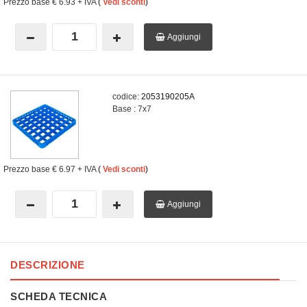
Prezzo base
€ 6.93
+ IVA
(
Vedi sconti
)
Aggiungi
codice:
2053190205A
Base : 7x7
Prezzo base
€ 6.97
+ IVA
(
Vedi sconti
)
Aggiungi
DESCRIZIONE
SCHEDA TECNICA