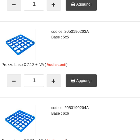
Aggiungi
codice:
2053190203A
Base : 5x5
Prezzo base
€ 7.12
+ IVA
(
Vedi sconti
)
Aggiungi
codice:
2053190204A
Base : 6x6