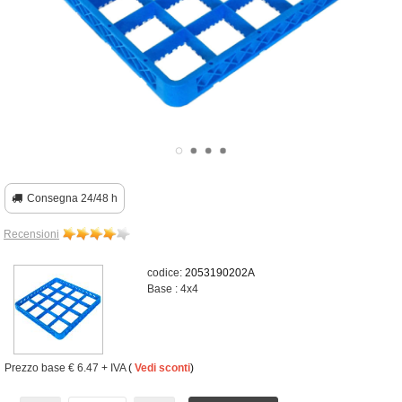
Consegna 24/48 h
Recensioni
codice:
2053190202A
Base : 4x4
Prezzo base
€ 6.47
+ IVA
(
Vedi sconti
)