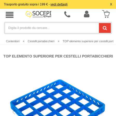
Trasporto gratuito sopra i 199 € -
vedi dettagli
X
Contenitori
»
Cestelli portabicchieri
»
TOP elemento superiore per cestelli portab
TOP ELEMENTO SUPERIORE PER CESTELLI PORTABICCHIERI