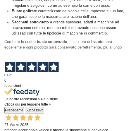
irregolari e spigolosi, come ad esempio la carne con osso.
Buste goffrate
caratterizzate da piccole celle impresse su un lato,
che garantiscono la massima aspirazione dell’aria.
Sacchetti sottovuoto
a grande spessore, adatti a macchine ad
aspirazione esterna, mentre i rotoli sottovuoto possono essere
utilizzati con tutte le tipologie di macchine in commercio.
Con tutte le nostre
buste sottovuoto
, il risultato del
vuoto
sarà
eccellente e ogni prodotto sarà conservato perfettamente, più a lungo.
0,0
/5
0
recensioni
Le nostre recensioni a 4 e 5 stelle.
Clicca qui per leggerle tutte >
Precedente
Successivo
27 Marzo 2025
prodotto eccezionale veloce e preciso la spedizione super veloce