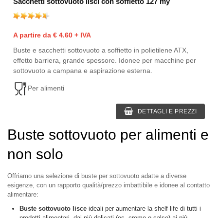
Sacchetti sottovuoto lisci con soffietto 127 my
A partire da € 4.60 + IVA
Buste e sacchetti sottovuoto a soffietto in polietilene ATX,
effetto barriera, grande spessore. Idonee per macchine per
sottovuoto a campana e aspirazione esterna.
Per alimenti
DETTAGLI E PREZZI
Buste sottovuoto per alimenti e
non solo
Offriamo una selezione di buste per sottovuoto adatte a diverse
esigenze, con un rapporto qualità/prezzo imbattibile e idonee al contatto
alimentare:
Buste sottovuoto lisce
ideali per aumentare la shelf-life di tutti i
prodotti alimentari, dai più delicati (es. creme o salse) ai più