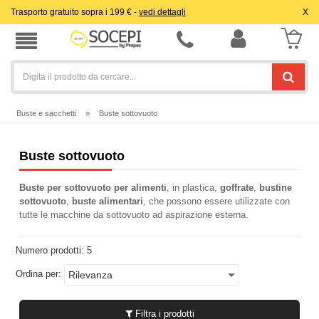
Trasporto gratuito sopra i 199 € -
vedi dettagli
X
Buste e sacchetti
»
Buste sottovuoto
Buste sottovuoto
Buste per sottovuoto per alimenti
, in plastica,
goffrate
,
bustine
sottovuoto
,
buste alimentari
, che possono essere utilizzate con
tutte le macchine da sottovuoto ad aspirazione esterna.
Numero prodotti:
5
Ordina per:
Filtra i prodotti