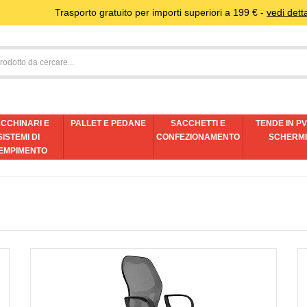
Trasporto gratuito per importi superiori a 199 € -
vedi detta
CCHINARI E
PALLET E PEDANE
SACCHETTI E
TENDE IN PV
SISTEMI DI
CONFEZIONAMENTO
SCHERM
EMPIMENTO