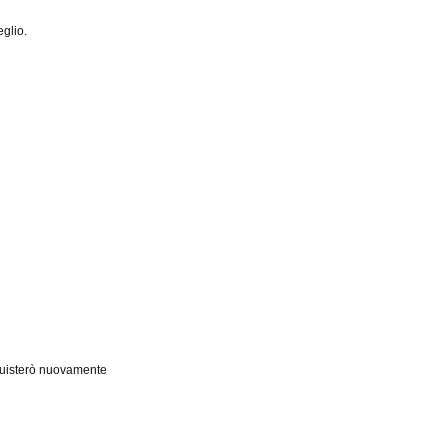
eglio.
cquisterò nuovamente