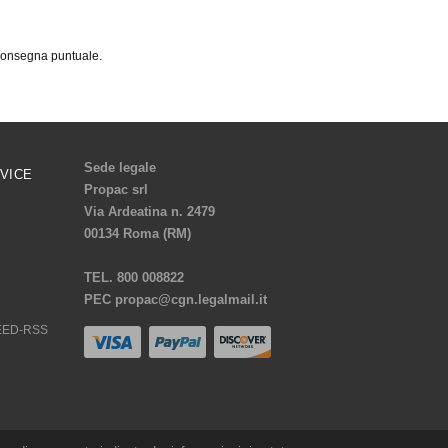
 consegna puntuale.
Sede legale
VICE
Propac srl
Via Ardeatina n. 2479
00134 Roma (RM)
TEL. 800 008822
PEC propac@cgn.legalmail.it
 FEED-RSS