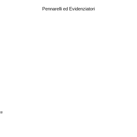
Pennarelli ed Evidenziatori
VEDI DETTAGLI
ce