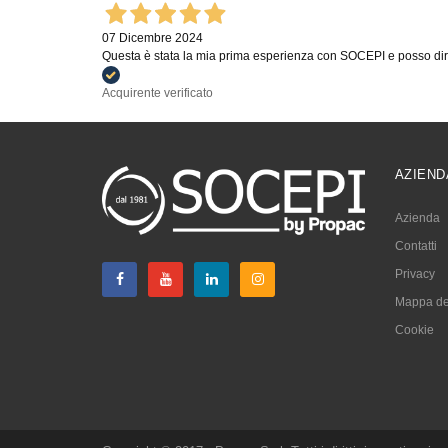
07 Dicembre 2024
Questa è stata la mia prima esperienza con SOCEPI e posso dirm
Acquirente verificato
AZIEND
Azienda
Contatti
Privacy
Mappa del
Cookie