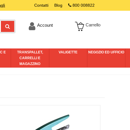
gli
Contatti
Blog
800 008822
Carrello
Account
C E
TRANSPALLET,
VALIGETTE
NEGOZIO ED UFFICIO
I
CARRELLI E
MAGAZZINO