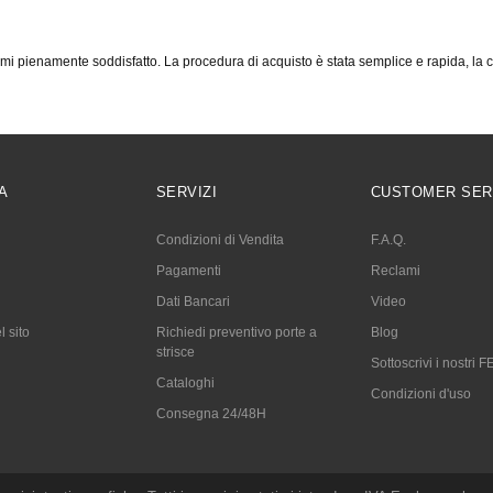
i pienamente soddisfatto. La procedura di acquisto è stata semplice e rapida, la
A
SERVIZI
CUSTOMER SER
Condizioni di Vendita
F.A.Q.
Pagamenti
Reclami
Dati Bancari
Video
 sito
Richiedi preventivo porte a
Blog
strisce
Sottoscrivi i nostri
Cataloghi
Condizioni d'uso
Consegna 24/48H