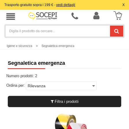
Trasporto gratuito sopra i 199 € -
vedi dettagli
X
Igiene e sicurezza
»
Segnaletica emergenza
Segnaletica emergenza
Numero prodotti:
2
Ordina per:
Filtra i prodotti