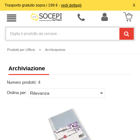
Trasporto gratuito sopra i 199 € -
vedi dettagli
X
Prodotti per Ufficio
»
Archiviazione
Archiviazione
Numero prodotti:
4
Ordina per: