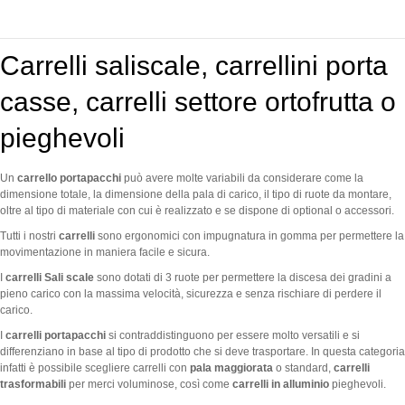
VEDI DETTAGLI
Carrelli saliscale, carrellini porta
casse, carrelli settore ortofrutta o
pieghevoli
Un
carrello portapacchi
può avere molte variabili da considerare come la
dimensione totale, la dimensione della pala di carico, il tipo di ruote da montare,
oltre al tipo di materiale con cui è realizzato e se dispone di optional o accessori.
Tutti i nostri
carrelli
sono ergonomici con impugnatura in gomma per permettere la
movimentazione in maniera facile e sicura.
I
carrelli Sali scale
sono dotati di 3 ruote per permettere la discesa dei gradini a
pieno carico con la massima velocità, sicurezza e senza rischiare di perdere il
carico.
I
carrelli portapacchi
si contraddistinguono per essere molto versatili e si
differenziano in base al tipo di prodotto che si deve trasportare. In questa categoria
infatti è possibile scegliere carrelli con
pala maggiorata
o standard,
carrelli
trasformabili
per merci voluminose, così come
carrelli in alluminio
pieghevoli.