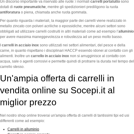
Un discorso importante va riservato alle ruote: i normali
carrelli portatutto
sono
dotati di
ruote pneumatiche
, mentre gli spedizionieri prediligono la ruota
antiforatura
o piena, chiamata anche ruota gommata.
Per quanto riguarda i materiali, la maggior parte dei carrelli viene realizzato in
metallo zincato con polveri acriliche o epossidiche, mentre alcuni settori sono
obbligati ad utilizzare carrelli costruiti in altri materiali come ad esempio l’
alluminio
per avere massima maneggevolezza e robustezza ad un peso molto basso.
I
carrelli in acciaio inox
sono utilizzati nei settori alimentari, del pesce e della
carne, in quanto rispettano i disciplinari HACCP essendo idonei al contatto con gli
alimenti. Inoltre un
carrello in acciaio inox
non si arrugginisce al contatto con
acqua, sale o agenti corrosivi e permette quindi di protrarre la durata nel tempo del
carrello stesso.
Un'ampia offerta di carrelli in
vendita online su Socepi.it al
miglior prezzo
Nel nostro shop online troverai un'ampia offerta di carrelli di tantissimi tipi ed usi
differenti come ad esempio:
Carrelli in alluminio