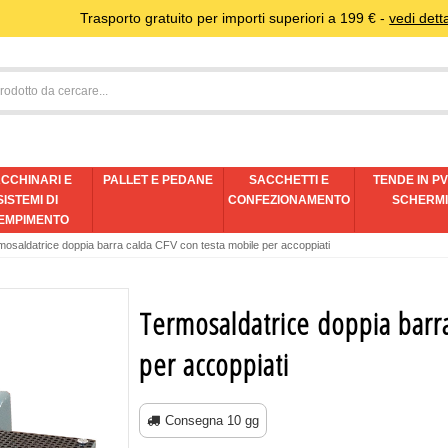
Trasporto gratuito per importi superiori a 199 € -
vedi detta
CCHINARI E
PALLET E PEDANE
SACCHETTI E
TENDE IN PV
SISTEMI DI
CONFEZIONAMENTO
SCHERM
EMPIMENTO
mosaldatrice doppia barra calda CFV con testa mobile per accoppiati
Termosaldatrice doppia barra
per accoppiati
Consegna 10 gg