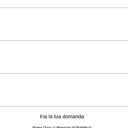
Fai la tua domanda
Nome (sarï¿½ Mostrato Al Pubblico)