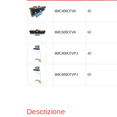
6MC400CFVA
40
6MC600CFVA
60
6MC400CFVPJ
40
6MC600CFVPJ
60
Descrizione