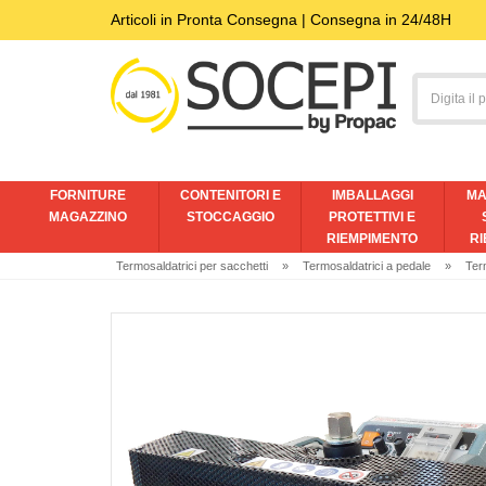
Articoli in Pronta Consegna | Consegna in 24/48H
FORNITURE
CONTENITORI E
IMBALLAGGI
MA
MAGAZZINO
STOCCAGGIO
PROTETTIVI E
RIEMPIMENTO
RI
Termosaldatrici per sacchetti
»
Termosaldatrici a pedale
»
Ter