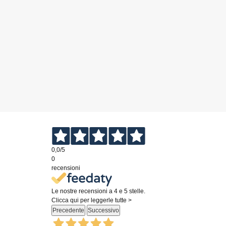
0,0
/5
0
recensioni
Le nostre recensioni a 4 e 5 stelle.
Clicca qui per leggerle tutte >
Precedente
Successivo