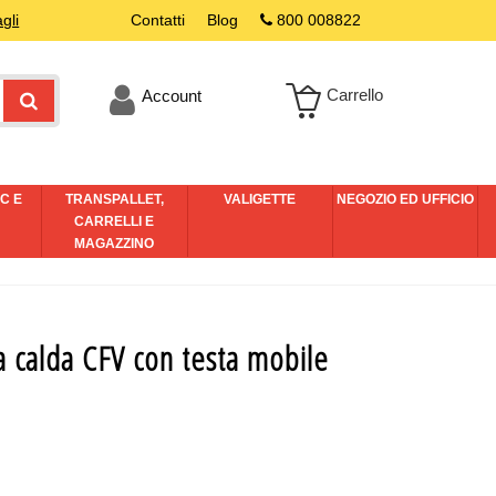
gli
Contatti
Blog
800 008822
Carrello
Account
C E
TRANSPALLET,
VALIGETTE
NEGOZIO ED UFFICIO
I
CARRELLI E
MAGAZZINO
 calda CFV con testa mobile