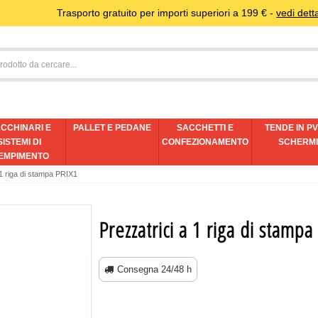
Trasporto gratuito per importi superiori a 199 € -
vedi detta
CCHINARI E
PALLET E PEDANE
SACCHETTI E
TENDE IN PV
SISTEMI DI
CONFEZIONAMENTO
SCHERM
EMPIMENTO
 1 riga di stampa PRIX1
Prezzatrici a 1 riga di stampa
Consegna 24/48 h