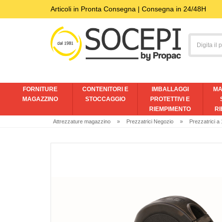
Articoli in Pronta Consegna | Consegna in 24/48H
FORNITURE
CONTENITORI E
IMBALLAGGI
MA
MAGAZZINO
STOCCAGGIO
PROTETTIVI E
RIEMPIMENTO
RI
Attrezzature magazzino
»
Prezzatrici Negozio
»
Prezzatrici a